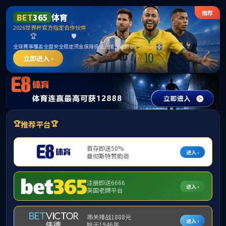
谈球吧官方网站 - 专业体育赛事平台
公司风景
首页