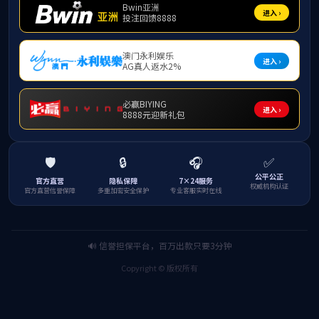
程立项课程名单
2021年老员工创新创业训练计划项目立项
2022-01-12
名单
2020年老员工创新创业训练计划项目立项
2022-01-12
名单
2019年老员工创新创业训练计划项目立项
2022-01-12
名单
共19条
上页
1
2
下页