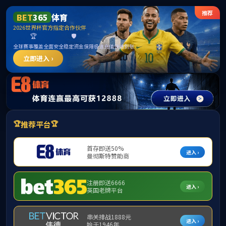
谈球吧官方网站 - 专业体育赛事平台
谈球吧官方网站怎么进入
首页
关于《谈球吧官方网站授予学士学位的规
2024-03-06
定》的通知
3月普通话测试成绩发布及下一次普通话考
2023-04-13
试时间提醒