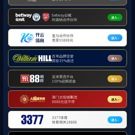
关于做好2022-2023学年第二学期 课程免
2023-04-04
修、免考工作的通知
关于做好2022-2023学年第二学期课程补
2023-03-23
考、学士学位 外语考试及体质健康测试补
测工作的通知  
关于组织2023年第一次国家普通话水平测
2023-03-09
试工作的通知
关于做好2022-2023学年第二学期补修工作
2023-03-08
的通知
关于做好2022-2023学年第2学期重修及重
2023-03-08