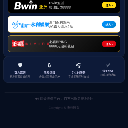
修自修工作的通知
关于开展2022-2023学年第二学期谈球吧官
2023-03-02
方网站本科生跨专业选修课程工作的通知
关于做好2022年下半年全国大学英语四六
2023-03-01
级考试加考（3月）工作的通知
关于做好2022-2023学年第二学期通识教育
2023-02-18
选修课、教师教育选修课选课的通知
共12条
上页
1
2
下页