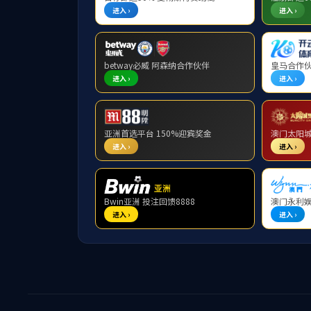
学科概况
科研平台
2024-09-02
国
科研团队
科研项目
2022-01-20
科研管理
国
科研成果
规章制度
2020-06-13
集