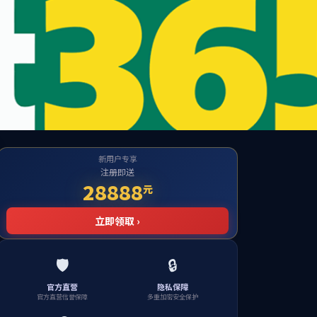
现代产业学院
中外合作办学
究生教育
人才招聘
员工工作
党政工作
社会服务
首页