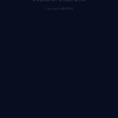
家级项目立项情况(截至2017年)
共4条
上页
1
下页