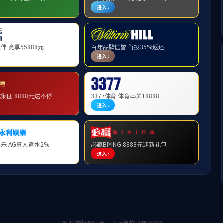
马旭琪：竞浪行舟观万象，
2026年03月21日 14:11 点击
谈球吧官方网站 - 专业体
统发生错误
抱歉
是由下列问题导致的：
前页面发生错误， 请联系管理员（错误标识码：DFPOG）