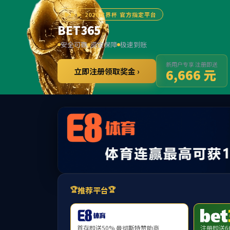
员工工作
学子风采
学工动态