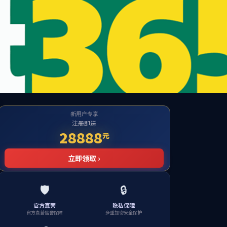
现代产业学院
中外合作办学
究生教育
人才招聘
员工工作
党政工作
社会服务
员工工作