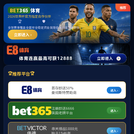
谈球吧官方网站 - 专业体育赛事平台
心理健康
员工工作
关于表彰2024-2025年度“十佳”、“百优”朋辈心
理辅导员的决定
2025年07月08日 15:01 点击：[
]
各学院、研究生院：